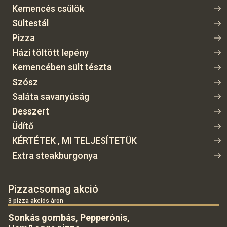
Kemencés csülök
Sültestál
Pizza
Házi töltött lepény
Kemencében sült tészta
Szósz
Saláta savanyúság
Desszert
Üdítő
KÉRTÉTEK , MI TELJESÍTETÜK
Extra steakburgonya
Pizzacsomag akció
3 pizza akciós áron
Sonkás gombás, Pepperónis,