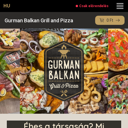
HU
Csak előrendelés
Gurman Balkan Grill and Pizza
0
Ft
Éhes a társaság? Mi